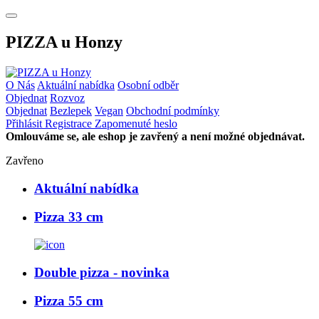
PIZZA u Honzy
O Nás
Aktuální nabídka
Osobní odběr
Objednat
Rozvoz
Objednat
Bezlepek
Vegan
Obchodní podmínky
Přihlásit
Registrace
Zapomenuté heslo
Omlouváme se, ale eshop je zavřený a není možné objednávat.
Zavřeno
Aktuální nabídka
Pizza 33 cm
Double pizza - novinka
Pizza 55 cm