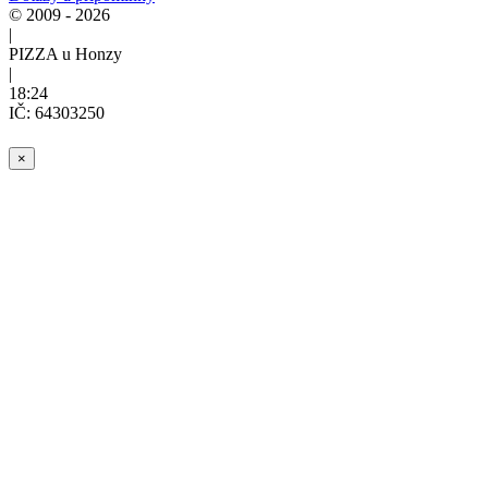
© 2009 - 2026
|
PIZZA u Honzy
|
18:24
IČ: 64303250
×