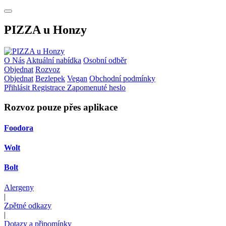
PIZZA u Honzy
O Nás
Aktuální nabídka
Osobní odběr
Objednat
Rozvoz
Objednat
Bezlepek
Vegan
Obchodní podmínky
Přihlásit
Registrace
Zapomenuté heslo
Rozvoz pouze přes aplikace
Foodora
Wolt
Bolt
Alergeny
|
Zpětné odkazy
|
Dotazy a připomínky